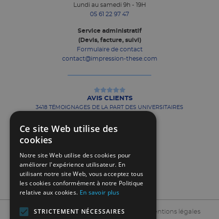
Lundi au samedi 9h - 19H
05 61 22 97 47
Service administratif
(Devis, facture, suivi)
Formulaire de contact
contact@impression-these.com
AVIS CLIENTS
3418 TÉMOIGNAGES DE LA PART DES UNIVERSITAIRES
Ce site Web utilise des
cookies
Notre site Web utilise des cookies pour
améliorer l'expérience utilisateur. En
MON COMPTE
utilisant notre site Web, vous acceptez tous
CONTACTS
les cookies conformément à notre Politique
relative aux cookies.
En savoir plus
STRICTEMENT NÉCESSAIRES
Contact
Politique de confidentialité
Mentions légales