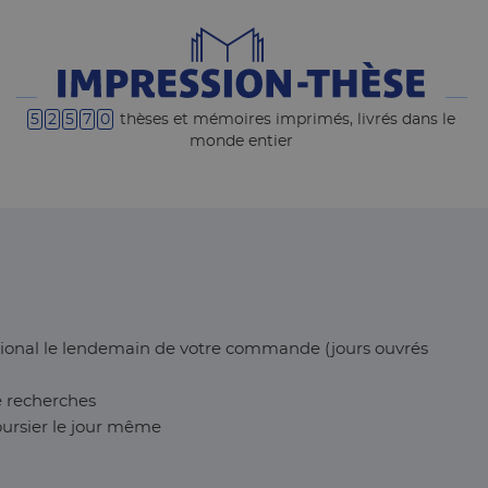
5
2
5
7
0
thèses et mémoires imprimés, livrés dans le
monde entier
ational le lendemain de votre commande (jours ouvrés
e recherches
coursier le jour même